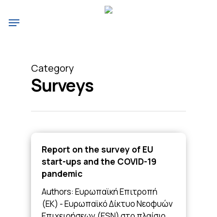
Skip
Menu
to
main
content
Category
Surveys
Report on the survey of EU
start-ups and the COVID-19
pandemic
Authors: Ευρωπαϊκή Επιτροπή
(ΕΚ) - Ευρωπαϊκό Δίκτυο Νεοφυών
Επιχειρήσεων (ESN) στο πλαίσιο