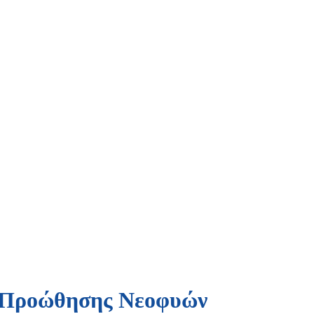
ς Προώθησης Νεοφυών