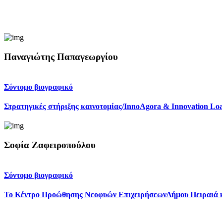
Παναγιώτης Παπαγεωργίου
Σύντομο βιογραφικό
Στρατηγικές στήριξης καινοτομίας/InnoAgora & Innovation Lo
Σοφία Ζαφειροπούλου
Σύντομο βιογραφικό
Το Κέντρο Προώθησης Νεοφυών ΕπιχειρήσεωνΔήμου Πειραιά και