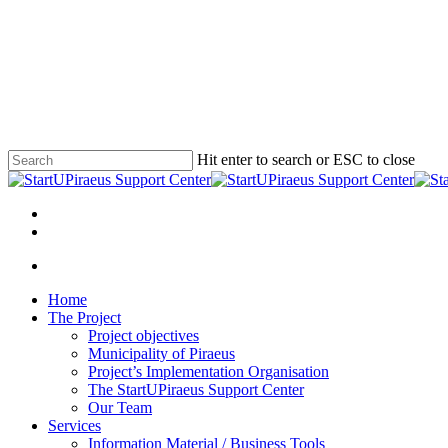
Skip
Hit enter to search or ESC to close
to
Close
main
Search
content
Menu
Menu
Home
The Project
Project objectives
Municipality of Piraeus
Project’s Implementation Organisation
The StartUPiraeus Support Center
Our Team
Services
Information Material / Business Tools