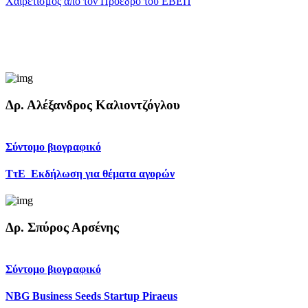
Χαιρετισμός από τον Πρόεδρο του ΕΒΕΠ
Δρ. Αλέξανδρος Καλιοντζόγλου
Σύντομο βιογραφικό
ΤτΕ_Εκδήλωση για θέματα αγορών
Δρ. Σπύρος Αρσένης
Σύντομο βιογραφικό
NBG Business Seeds Startup Piraeus