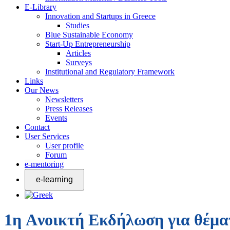
E-Library
Innovation and Startups in Greece
Studies
Blue Sustainable Economy
Start-Up Entrepreneurship
Articles
Surveys
Institutional and Regulatory Framework
Links
Our News
Newsletters
Press Releases
Events
Contact
User Services
User profile
Forum
e-mentoring
1η Aνοικτή Εκδήλωση για θέμα