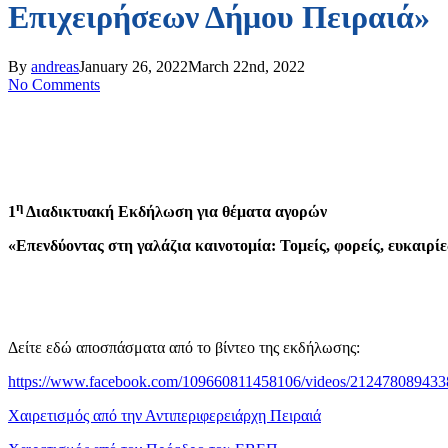
Επιχειρήσεων Δήμου Πειραιά»
By
andreas
January 26, 2022
March 22nd, 2022
No Comments
η
1
Διαδικτυακή Εκδήλωση για θέματα αγορών
«Επενδύοντας στη γαλάζια καινοτομία:
Τομείς, φορείς, ευκαιρ
Δείτε εδώ αποσπάσματα από το βίντεο της εκδήλωσης:
https://www.facebook.com/109660811458106/videos/21247808943
Χαιρετισμός από την Αντιπεριφερειάρχη Πειραιά