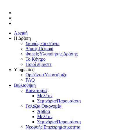
facebook
linkedin
instagram
Close
Αρχική
Menu
Η Δράση
Σκοπός και στόχοι
Δήμος Πειραιά
Φορείς Υλοποίησης Δράσης
Το Κέντρο
Ποιοί είμαστε
Υπηρεσίες
Οριζόντια Υποστήριξη
FAQ
Βιβλιοθήκη
Καινοτομία
Μελέτες
Σεμινάρια/Παρουσίαση
Γαλάζια Οικονομία
Άρθρα
Μελέτες
Σεμινάρια/Παρουσίαση
Νεοφυής Επιχειρηματικότητα