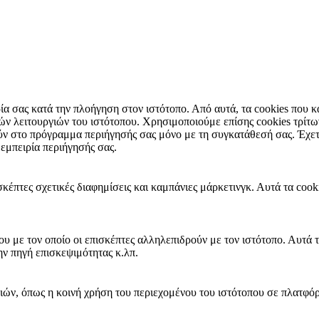
ιρία σας κατά την πλοήγηση στον ιστότοπο. Από αυτά, τα cookies που
ικών λειτουργιών του ιστότοπου. Χρησιμοποιούμε επίσης cookies τρί
ύν στο πρόγραμμα περιήγησής σας μόνο με τη συγκατάθεσή σας. Έχετε 
 εμπειρία περιήγησής σας.
σκέπτες σχετικές διαφημίσεις και καμπάνιες μάρκετινγκ. Αυτά τα coo
ου με τον οποίο οι επισκέπτες αλληλεπιδρούν με τον ιστότοπο. Αυτά 
ην πηγή επισκεψιμότητας κ.λπ.
ιών, όπως η κοινή χρήση του περιεχομένου του ιστότοπου σε πλατφό