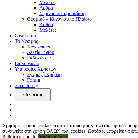
Μελέτες
Άρθρα
Σεμινάρια/Παρουσίαση
Θεσμικό – Κανονιστικό Πλαίσιο
Άρθρα
Μελέτες
Σύνδεσμοι
Τα Νέα μας
Newsletters
Δελτία Τύπου
Εκδηλώσεις
Επικοινωνία
Υπηρεσίες Χρηστών
Εγγραφή Χρήστη
Forum
e-mentoring
Χρησιμοποιούμε cookies στον ιστότοπό μας για να σας προσφέρουμε
συναινείτε στη χρήση ΟΛΩΝ των cookies. Ωστόσο, μπορείτε να επισ
Ρυθμίσεις cookie
Αποδοχή όλων