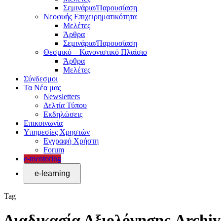
Σεμινάρια/Παρουσίαση
Νεοφυής Επιχειρηματικότητα
Μελέτες
Άρθρα
Σεμινάρια/Παρουσίαση
Θεσμικό – Κανονιστικό Πλαίσιο
Άρθρα
Μελέτες
Σύνδεσμοι
Τα Νέα μας
Newsletters
Δελτία Τύπου
Εκδηλώσεις
Επικοινωνία
Υπηρεσίες Χρηστών
Εγγραφή Χρήστη
Forum
e-mentoring
Tag
Διαδικασία Αξιολόγησης Archi