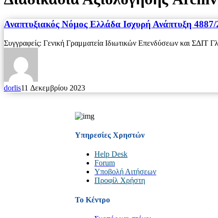
Αναπτυξιακός Νόμος Ελλάδα Ισχυρή Ανάπτυξη 4887/
Συγγραφείς: Γενική Γραμματεία Ιδιωτικών Επενδύσεων και ΣΔΙΤ
dorlis
11 Δεκεμβρίου 2023
Υπηρεσίες Χρηστών
Help Desk
Forum
Υποβολή Αιτήσεων
Προφίλ Χρήστη
Το Κέντρο