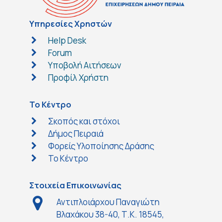
Υπηρεσίες Χρηστών
Help Desk
Forum
Υποβολή Αιτήσεων
Προφίλ Χρήστη
Το Κέντρο
Σκοπός και στόχοι
Δήμος Πειραιά
Φορείς Υλοποίησης Δράσης
Το Κέντρο
Στοιχεία Επικοινωνίας
Αντιπλοιάρχου Παναγιώτη
Βλαχάκου 38-40, Τ.Κ. 18545,