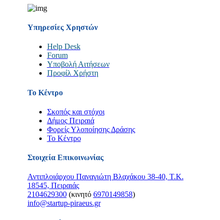
Υπηρεσίες Χρηστών
Help Desk
Forum
Υποβολή Αιτήσεων
Προφίλ Χρήστη
Το Κέντρο
Σκοπός και στόχοι
Δήμος Πειραιά
Φορείς Υλοποίησης Δράσης
Το Κέντρο
Στοιχεία Επικοινωνίας
Αντιπλοιάρχου Παναγιώτη Βλαχάκου 38-40, Τ.Κ.
18545, Πειραιάς
2104629300
(κινητό
6970149858
)
info@startup-piraeus.gr