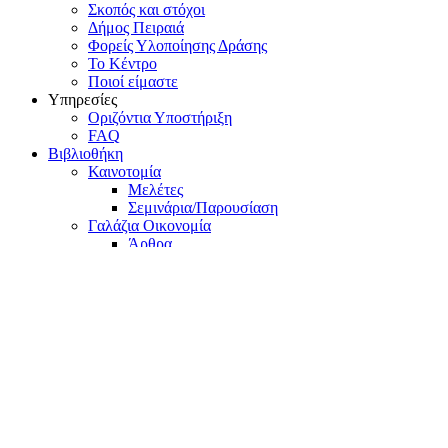
Σκοπός και στόχοι
Δήμος Πειραιά
Φορείς Υλοποίησης Δράσης
Το Κέντρο
Ποιοί είμαστε
Υπηρεσίες
Οριζόντια Υποστήριξη
FAQ
Βιβλιοθήκη
Καινοτομία
Μελέτες
Σεμινάρια/Παρουσίαση
Γαλάζια Οικονομία
Άρθρα
Μελέτες
Σεμινάρια/Παρουσίαση
Νεοφυής Επιχειρηματικότητα
Μελέτες
Άρθρα
Σεμινάρια/Παρουσίαση
Θεσμικό – Κανονιστικό Πλαίσιο
Άρθρα
Μελέτες
Σύνδεσμοι
Τα Νέα μας