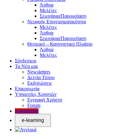
Άρθρα
Μελέτες
Σεμινάρια/Παρουσίαση
Νεοφυής Επιχειρηματικότητα
Μελέτες
Άρθρα
Σεμινάρια/Παρουσίαση
Θεσμικό – Κανονιστικό Πλαίσιο
Άρθρα
Μελέτες
Σύνδεσμοι
Τα Νέα μας
Newsletters
Δελτία Τύπου
Εκδηλώσεις
Επικοινωνία
Υπηρεσίες Χρηστών
Εγγραφή Χρήστη
Forum
e-mentoring