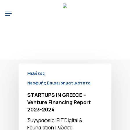
Skip
Menu
to
main
content
Νεοφυής Επιχειρηματικότητα
Μελέτες
Μελέτες
Νεοφυής Επιχειρηματικότητα
STARTUPS IN GREECE –
Venture Financing Report
2023-2024
Συγγραφείς: EIT Digital &
Found.ation Γλώσσα