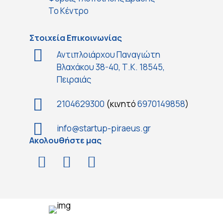
Το Κέντρο
Στοιχεία Επικοινωνίας
Αντιπλοιάρχου Παναγιώτη
Βλαχάκου 38-40, Τ.Κ. 18545,
Πειραιάς
2104629300
(κινητό
6970149858
)
info@startup-piraeus.gr
Ακολουθήστε μας