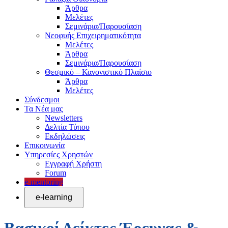
Άρθρα
Μελέτες
Σεμινάρια/Παρουσίαση
Νεοφυής Επιχειρηματικότητα
Μελέτες
Άρθρα
Σεμινάρια/Παρουσίαση
Θεσμικό – Κανονιστικό Πλαίσιο
Άρθρα
Μελέτες
Σύνδεσμοι
Τα Νέα μας
Newsletters
Δελτία Τύπου
Εκδηλώσεις
Επικοινωνία
Υπηρεσίες Χρηστών
Εγγραφή Χρήστη
Forum
e-mentoring