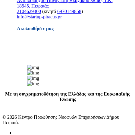
Αντιπλοιάρχου Παναγιώτη Βλαχάκου 38-40, Τ.Κ.
18545, Πειραιάς
2104629300
(κινητό
6970149858
)
info@startup-piraeus.gr
Ακολουθήστε μας
Με τη συγχρηματοδότηση της Ελλάδας και της Ευρωπαϊκής
Ένωσης
© 2026 Κέντρο Προώθησης Νεοφυών Επιχειρήσεων Δήμου
Πειραιά.
facebook