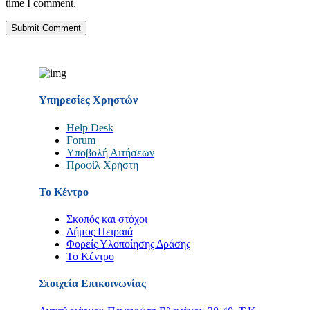
time I comment.
Υπηρεσίες Χρηστών
Help Desk
Forum
Υποβολή Αιτήσεων
Προφίλ Χρήστη
Το Κέντρο
Σκοπός και στόχοι
Δήμος Πειραιά
Φορείς Υλοποίησης Δράσης
Το Κέντρο
Στοιχεία Επικοινωνίας