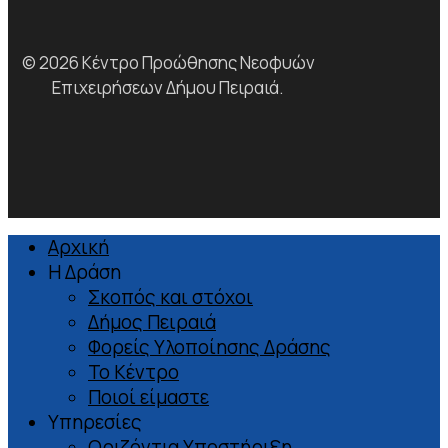
© 2026 Κέντρο Προώθησης Νεοφυών
Επιχειρήσεων Δήμου Πειραιά.
facebook
linkedin
instagram
Αρχική
Close
Η Δράση
Menu
Σκοπός και στόχοι
Δήμος Πειραιά
Φορείς Υλοποίησης Δράσης
Το Κέντρο
Ποιοί είμαστε
Υπηρεσίες
Οριζόντια Υποστήριξη