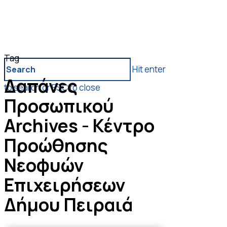
Skip
to
main
content
Menu
Tag
Hit enter
Δαπάνες
to search or ESC to close
Προσωπικού
Close
Search
Archives - Κέντρο
Προώθησης
Νεοφυών
Επιχειρήσεων
Δήμου Πειραιά