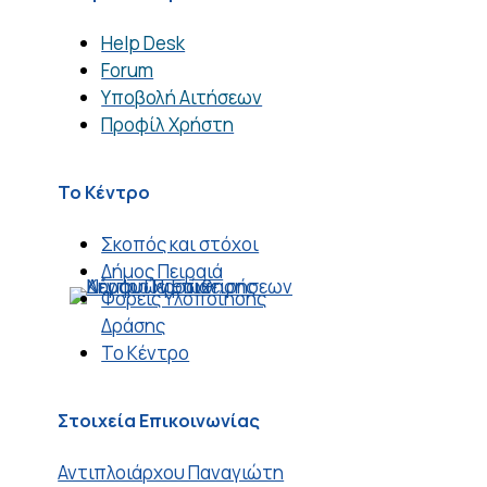
Help Desk
Forum
Υποβολή Αιτήσεων
Προφίλ Χρήστη
Το Κέντρο
Σκοπός και στόχοι
Δήμος Πειραιά
Φορείς Υλοποίησης
Δράσης
Το Κέντρο
Στοιχεία Επικοινωνίας
Αντιπλοιάρχου Παναγιώτη