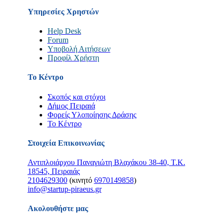
Υπηρεσίες Χρηστών
Help Desk
Forum
Υποβολή Αιτήσεων
Προφίλ Χρήστη
Το Κέντρο
Σκοπός και στόχοι
Δήμος Πειραιά
Φορείς Υλοποίησης Δράσης
Το Κέντρο
Στοιχεία Επικοινωνίας
Αντιπλοιάρχου Παναγιώτη Βλαχάκου 38-40, Τ.Κ.
18545, Πειραιάς
2104629300
(κινητό
6970149858
)
info@startup-piraeus.gr
Ακολουθήστε μας