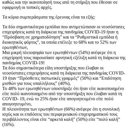
καθώς και την ικανοποίησή τους από τη στήριξη που έθεσαν σε
εφαρμογή οι τοπικές αρχές.
Τα κύρια συμπεράσματα της έρευνας είναι τα εξής:
Τα δύο σημαντικότερα εμπόδια που αντιμετώπισαν οι νεοσύστατες
επιχειρήσεις κατά τη διάρκεια της πανδημίας COVID-19 ήταν η
“Πρόσβαση σε χρηματοδότηση” και τα “Ρυθμιστικά εμπόδια ή
διοικητικός φόρτος”, τα οποία επέλεξε το 68% και το 52% των
ερωτηθέντων,
Μια μικρή πλειοψηφία των ερωτηθέντων (54%) ανέφερε ότι η
επιχείρησή τους παρουσίασε αρνητική εξέλιξη κατά τη διάρκεια της
πανδημίας COVID-19!
Τα δύο σημαντικότερα είδη υποστήριξης που έλαβαν οι
νεοσύστατες επιχειρήσεις κατά τη διάρκεια της πανδημίας COVID-
19 ήταν “Πρόσθετες πιστωτικές γραμμές” (50%) και “Επιδότηση
μισθών για τους υπαλλήλους” (40%),
Το 48% των ερωτηθέντων υποστήριξε ότι ήταν είτε ικανοποιημένο
είτε πολύ ικανοποιημένο από την υποστήριξη που έλαβαν κατά τη
COVID- 19, ενώ το 25% ήταν είτε απογοητευμένο είτε πολύ
απογοητευμένο,
Η πλειονότητα των ερωτηθέντων (66%) ανέφερε ότι η συνολική
ισχύς και οι επιδόσεις του περιφερειακού επιχειρηματικού τους
περιβάλλοντος είναι είτε “αρκετά καλή” (50%) είτε “πολύ καλή”
(16%).