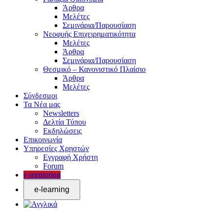
Άρθρα
Μελέτες
Σεμινάρια/Παρουσίαση
Νεοφυής Επιχειρηματικότητα
Μελέτες
Άρθρα
Σεμινάρια/Παρουσίαση
Θεσμικό – Κανονιστικό Πλαίσιο
Άρθρα
Μελέτες
Σύνδεσμοι
Τα Νέα μας
Newsletters
Δελτία Τύπου
Εκδηλώσεις
Επικοινωνία
Υπηρεσίες Χρηστών
Εγγραφή Χρήστη
Forum
e-mentoring