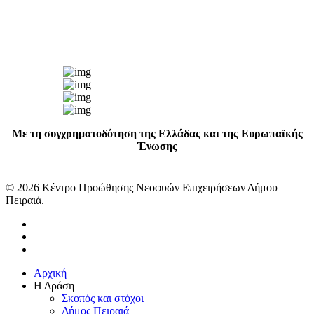
Με τη συγχρηματοδότηση της Ελλάδας και της Ευρωπαϊκής
Ένωσης
© 2026 Κέντρο Προώθησης Νεοφυών Επιχειρήσεων Δήμου
Πειραιά.
facebook
linkedin
instagram
Close
Αρχική
Menu
Η Δράση
Σκοπός και στόχοι
Δήμος Πειραιά