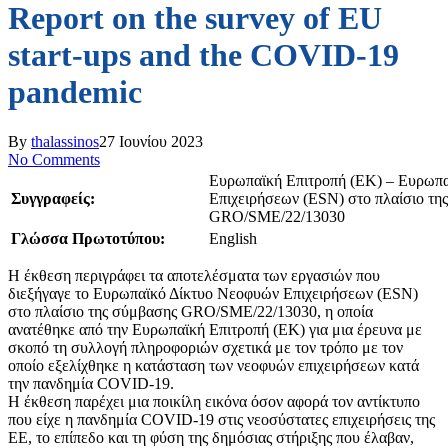
Report on the survey of EU
start-ups and the COVID-19
pandemic
By
thalassinos
27 Ιουνίου 2023
No Comments
Ευρωπαϊκή Επιτροπή (ΕΚ) – Ευρωπ
Συγγραφείς:
Επιχειρήσεων (ESN) στο πλαίσιο τη
GRO/SME/22/13030
Γλώσσα Πρωτοτύπου:
English
Η έκθεση περιγράφει τα αποτελέσματα των εργασιών που
διεξήγαγε το Ευρωπαϊκό Δίκτυο Νεοφυών Επιχειρήσεων (ESN)
στο πλαίσιο της σύμβασης GRO/SME/22/13030, η οποία
ανατέθηκε από την Ευρωπαϊκή Επιτροπή (ΕΚ) για μια έρευνα με
σκοπό τη συλλογή πληροφοριών σχετικά με τον τρόπο με τον
οποίο εξελίχθηκε η κατάσταση των νεοφυών επιχειρήσεων κατά
την πανδημία COVID-19.
Η έκθεση παρέχει μια ποικίλη εικόνα όσον αφορά τον αντίκτυπο
που είχε η πανδημία COVID-19 στις νεοσύστατες επιχειρήσεις της
ΕΕ, το επίπεδο και τη φύση της δημόσιας στήριξης που έλαβαν,