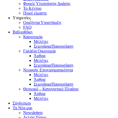
Φορείς Υλοποίησης Δράσης
Το Κέντρο
Ποιοί είμαστε
Υπηρεσίες
Οριζόντια Υποστήριξη
FAQ
Βιβλιοθήκη
Καινοτομία
Μελέτες
Σεμινάρια/Παρουσίαση
Γαλάζια Οικονομία
Άρθρα
Μελέτες
Σεμινάρια/Παρουσίαση
Νεοφυής Επιχειρηματικότητα
Μελέτες
Άρθρα
Σεμινάρια/Παρουσίαση
Θεσμικό – Κανονιστικό Πλαίσιο
Άρθρα
Μελέτες
Σύνδεσμοι
Τα Νέα μας
Newsletters
Δελτία Τύπου