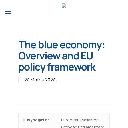
Skip
Menu
to
main
content
The blue economy:
Overview and EU
policy framework
24 Μαΐου 2024
Συγγραφείς:
European Parliament:
European Parliamentary