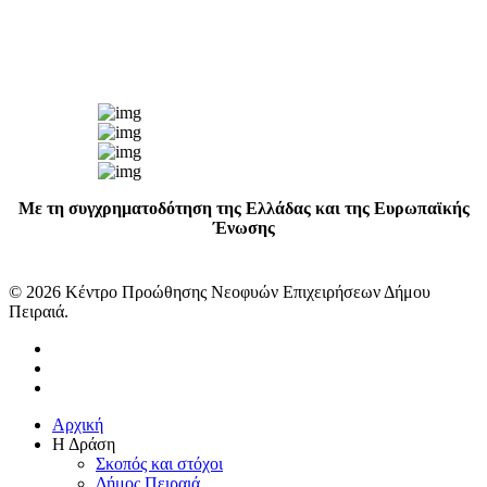
Με τη συγχρηματοδότηση της Ελλάδας και της Ευρωπαϊκής
Ένωσης
© 2026 Κέντρο Προώθησης Νεοφυών Επιχειρήσεων Δήμου
Πειραιά.
facebook
linkedin
instagram
Close
Αρχική
Menu
Η Δράση
Σκοπός και στόχοι
Δήμος Πειραιά