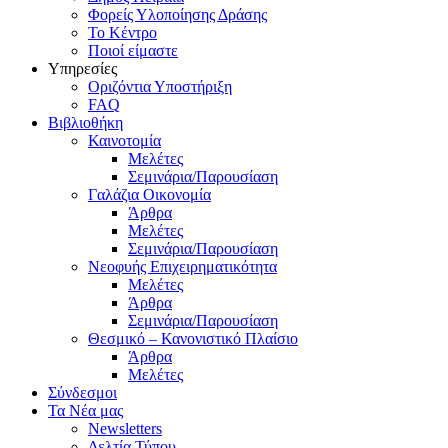
Φορείς Υλοποίησης Δράσης
Το Κέντρο
Ποιοί είμαστε
Υπηρεσίες
Οριζόντια Υποστήριξη
FAQ
Βιβλιοθήκη
Καινοτομία
Μελέτες
Σεμινάρια/Παρουσίαση
Γαλάζια Οικονομία
Άρθρα
Μελέτες
Σεμινάρια/Παρουσίαση
Νεοφυής Επιχειρηματικότητα
Μελέτες
Άρθρα
Σεμινάρια/Παρουσίαση
Θεσμικό – Κανονιστικό Πλαίσιο
Άρθρα
Μελέτες
Σύνδεσμοι
Τα Νέα μας
Newsletters
Δελτία Τύπου