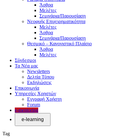
Άρθρα
Μελέτες
Σεμινάρια/Παρουσίαση
Νεοφυής Επιχειρηματικότητα
Μελέτες
Άρθρα
Σεμινάρια/Παρουσίαση
Θεσμικό – Κανονιστικό Πλαίσιο
Άρθρα
Μελέτες
Σύνδεσμοι
Τα Νέα μας
Newsletters
Δελτία Τύπου
Εκδηλώσεις
Επικοινωνία
Υπηρεσίες Χρηστών
Εγγραφή Χρήστη
Forum
e-mentoring
Tag