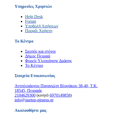
Υπηρεσίες Χρηστών
Help Desk
Forum
Υποβολή Αιτήσεων
Προφίλ Χρήστη
Το Κέντρο
Σκοπός και στόχοι
Δήμος Πειραιά
Φορείς Υλοποίησης Δράσης
Το Κέντρο
Στοιχεία Επικοινωνίας
Αντιπλοιάρχου Παναγιώτη Βλαχάκου 38-40, Τ.Κ.
18545, Πειραιάς
2104629300
(κινητό
6970149858
)
info@startup-piraeus.gr
Ακολουθήστε μας