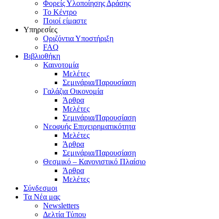
Φορείς Υλοποίησης Δράσης
Το Κέντρο
Ποιοί είμαστε
Υπηρεσίες
Οριζόντια Υποστήριξη
FAQ
Βιβλιοθήκη
Καινοτομία
Μελέτες
Σεμινάρια/Παρουσίαση
Γαλάζια Οικονομία
Άρθρα
Μελέτες
Σεμινάρια/Παρουσίαση
Νεοφυής Επιχειρηματικότητα
Μελέτες
Άρθρα
Σεμινάρια/Παρουσίαση
Θεσμικό – Κανονιστικό Πλαίσιο
Άρθρα
Μελέτες
Σύνδεσμοι
Τα Νέα μας
Newsletters
Δελτία Τύπου