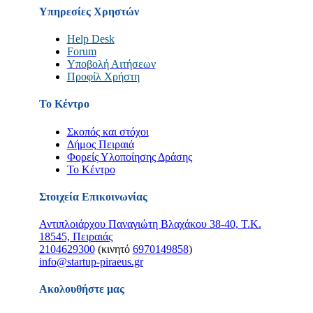
Υπηρεσίες Χρηστών
Help Desk
Forum
Υποβολή Αιτήσεων
Προφίλ Χρήστη
Το Κέντρο
Σκοπός και στόχοι
Δήμος Πειραιά
Φορείς Υλοποίησης Δράσης
Το Κέντρο
Στοιχεία Επικοινωνίας
Αντιπλοιάρχου Παναγιώτη Βλαχάκου 38-40, Τ.Κ.
18545, Πειραιάς
2104629300
(κινητό
6970149858
)
info@startup-piraeus.gr
Ακολουθήστε μας