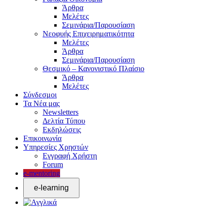
Άρθρα
Μελέτες
Σεμινάρια/Παρουσίαση
Νεοφυής Επιχειρηματικότητα
Μελέτες
Άρθρα
Σεμινάρια/Παρουσίαση
Θεσμικό – Κανονιστικό Πλαίσιο
Άρθρα
Μελέτες
Σύνδεσμοι
Τα Νέα μας
Newsletters
Δελτία Τύπου
Εκδηλώσεις
Επικοινωνία
Υπηρεσίες Χρηστών
Εγγραφή Χρήστη
Forum
e-mentoring