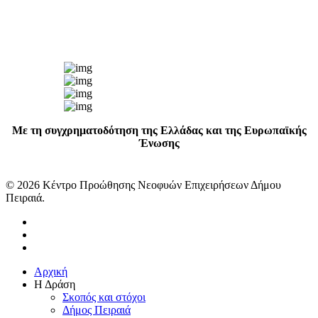
Με τη συγχρηματοδότηση της Ελλάδας και της Ευρωπαϊκής
Ένωσης
© 2026 Κέντρο Προώθησης Νεοφυών Επιχειρήσεων Δήμου
Πειραιά.
facebook
linkedin
instagram
Close
Αρχική
Menu
Η Δράση
Σκοπός και στόχοι
Δήμος Πειραιά