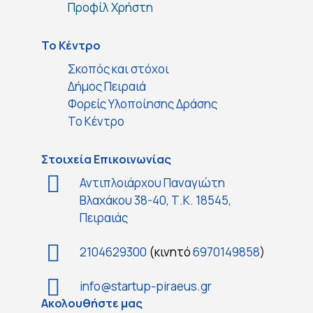
Προφίλ Χρήστη
Το Κέντρο
Σκοπός και στόχοι
Δήμος Πειραιά
Φορείς Υλοποίησης Δράσης
Το Κέντρο
Στοιχεία Επικοινωνίας
Αντιπλοιάρχου Παναγιώτη
Βλαχάκου 38-40, Τ.Κ. 18545,
Πειραιάς
2104629300
(κινητό
6970149858
)
info@startup-piraeus.gr
Ακολουθήστε μας