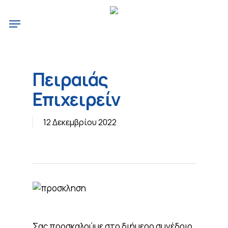
Skip
Menu
to
main
content
Πειραιάς
Επιχειρείν
12 Δεκεμβρίου 2022
Σας προσκαλούμε στο διήμερο συνέδριο