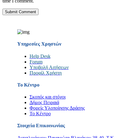
time I comment.
Υπηρεσίες Χρηστών
Help Desk
Forum
Υποβολή Αιτήσεων
Προφίλ Χρήστη
Το Κέντρο
Σκοπός και στόχοι
Δήμος Πειραιά
Φορείς Υλοποίησης Δράσης
Το Κέντρο
Στοιχεία Επικοινωνίας
Αντιπλοιάρχου Παναγιώτη Βλαχάκου 38-40, Τ.Κ.