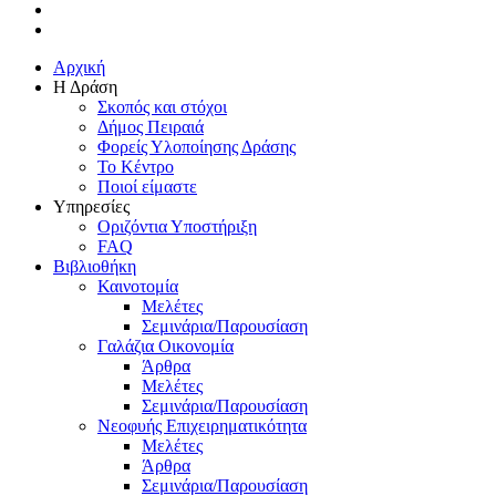
linkedin
instagram
Close
Αρχική
Menu
Η Δράση
Σκοπός και στόχοι
Δήμος Πειραιά
Φορείς Υλοποίησης Δράσης
Το Κέντρο
Ποιοί είμαστε
Υπηρεσίες
Οριζόντια Υποστήριξη
FAQ
Βιβλιοθήκη
Καινοτομία
Μελέτες
Σεμινάρια/Παρουσίαση
Γαλάζια Οικονομία
Άρθρα
Μελέτες
Σεμινάρια/Παρουσίαση
Νεοφυής Επιχειρηματικότητα
Μελέτες
Άρθρα
Σεμινάρια/Παρουσίαση