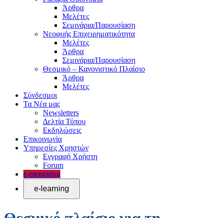
Άρθρα
Μελέτες
Σεμινάρια/Παρουσίαση
Νεοφυής Επιχειρηματικότητα
Μελέτες
Άρθρα
Σεμινάρια/Παρουσίαση
Θεσμικό – Κανονιστικό Πλαίσιο
Άρθρα
Μελέτες
Σύνδεσμοι
Τα Νέα μας
Newsletters
Δελτία Τύπου
Εκδηλώσεις
Επικοινωνία
Υπηρεσίες Χρηστών
Εγγραφή Χρήστη
Forum
e-mentoring