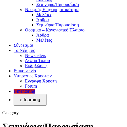
Σεμινάρια/Παρουσίαση
Νεοφυής Επιχειρηματικότητα
Μελέτες
Άρθρα
Σεμινάρια/Παρουσίαση
Θεσμικό – Κανονιστικό Πλαίσιο
Άρθρα
Μελέτες
Σύνδεσμοι
Τα Νέα μας
Newsletters
Δελτία Τύπου
Εκδηλώσεις
Επικοινωνία
Υπηρεσίες Χρηστών
Εγγραφή Χρήστη
Forum
e-mentoring
Category
Σεμινάρια/Παρουσίαση