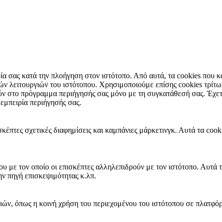
ιρία σας κατά την πλοήγηση στον ιστότοπο. Από αυτά, τα cookies που
ικών λειτουργιών του ιστότοπου. Χρησιμοποιούμε επίσης cookies τρί
ύν στο πρόγραμμα περιήγησής σας μόνο με τη συγκατάθεσή σας. Έχετε 
 εμπειρία περιήγησής σας.
σκέπτες σχετικές διαφημίσεις και καμπάνιες μάρκετινγκ. Αυτά τα coo
ου με τον οποίο οι επισκέπτες αλληλεπιδρούν με τον ιστότοπο. Αυτά 
ην πηγή επισκεψιμότητας κ.λπ.
ιών, όπως η κοινή χρήση του περιεχομένου του ιστότοπου σε πλατφό