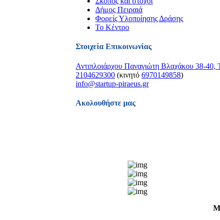
Σκοπός και στόχοι
Δήμος Πειραιά
Φορείς Υλοποίησης Δράσης
Το Κέντρο
Στοιχεία Επικοινωνίας
Αντιπλοιάρχου Παναγιώτη Βλαχάκου 38-40, Τ
2104629300
(κινητό
6970149858
)
info@startup-piraeus.gr
Ακολουθήστε μας
Μ