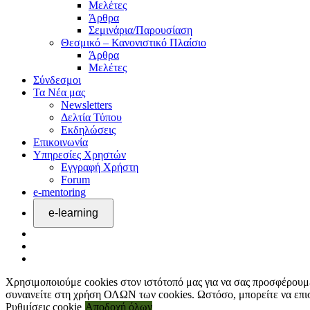
Μελέτες
Άρθρα
Σεμινάρια/Παρουσίαση
Θεσμικό – Κανονιστικό Πλαίσιο
Άρθρα
Μελέτες
Σύνδεσμοι
Τα Νέα μας
Newsletters
Δελτία Τύπου
Εκδηλώσεις
Επικοινωνία
Υπηρεσίες Χρηστών
Εγγραφή Χρήστη
Forum
e-mentoring
Χρησιμοποιούμε cookies στον ιστότοπό μας για να σας προσφέρουμε
συναινείτε στη χρήση ΟΛΩΝ των cookies. Ωστόσο, μπορείτε να επισ
Ρυθμίσεις cookie
Αποδοχή όλων