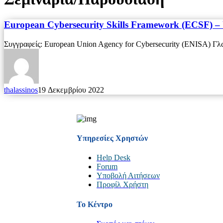
European Cybersecurity Skills Framework (ECSF) –
Συγγραφείς: European Union Agency for Cybersecurity (ΕNISA) 
thalassinos
19 Δεκεμβρίου 2022
Υπηρεσίες Χρηστών
Help Desk
Forum
Υποβολή Αιτήσεων
Προφίλ Χρήστη
Το Κέντρο