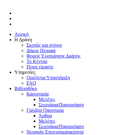
facebook
linkedin
instagram
Close
Αρχική
Menu
Η Δράση
Σκοπός και στόχοι
Δήμος Πειραιά
Φορείς Υλοποίησης Δράσης
Το Κέντρο
Ποιοί είμαστε
Υπηρεσίες
Οριζόντια Υποστήριξη
FAQ
Βιβλιοθήκη
Καινοτομία
Μελέτες
Σεμινάρια/Παρουσίαση
Γαλάζια Οικονομία
Άρθρα
Μελέτες
Σεμινάρια/Παρουσίαση
Νεοφυής Επιχειρηματικότητα