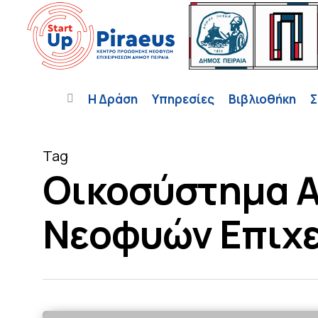
Skip
to
main
content
Η Δράση
Υπηρεσίες
Βιβλιοθήκη
Σ
Tag
Οικοσύστημα A
Νεοφυών Επιχε