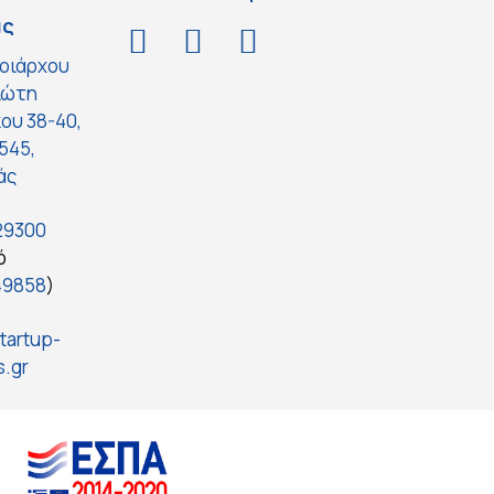
ας
οιάρχου
ιώτη
ου 38-40,
8545,
άς
29300
ό
49858
)
tartup-
s.gr