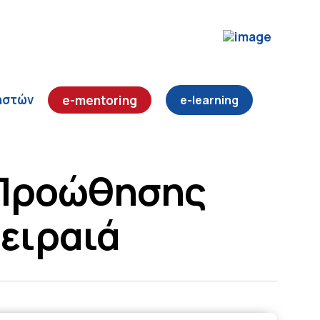
ηστών
e-mentoring
 Προώθησης
ειραιά