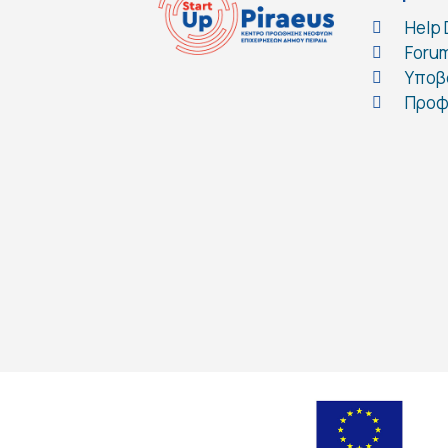
Help
Foru
Υποβ
Προφ