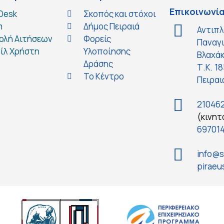
Επικοινωνί
 Desk
Σκοπός και στόχοι
m
Δήμος Πειραιά
Αντιπλ
ολή Αιτήσεων
Φορείς
Παναγ
ίλ Χρήστη
Υλοποίησης
Βλαχάκ
Δράσης
Τ.Κ. 1
Το Κέντρο
Πειραι
21046
(κινητ
69701
info@s
piraeu